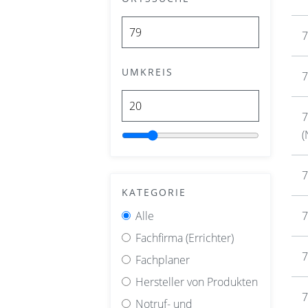
7
UMKREIS
7
7
(
7
KATEGORIE
Alle
7
Fachfirma (Errichter)
7
Fachplaner
Hersteller von Produkten
7
Notruf- und