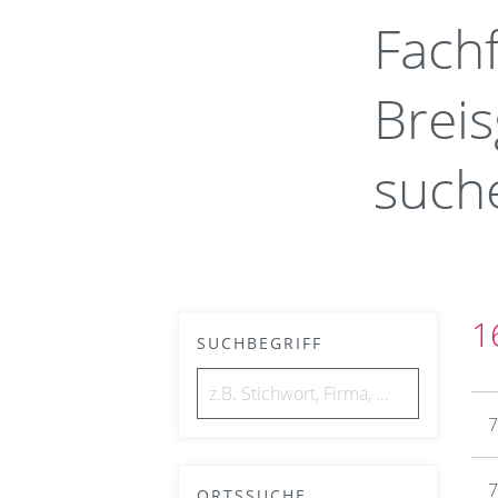
Fachf
Brei
such
1
SUCHBEGRIFF
7
7
ORTSSUCHE