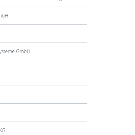
GmbH
ssysteme GmbH
 KG