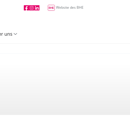
Website des BHE
r uns