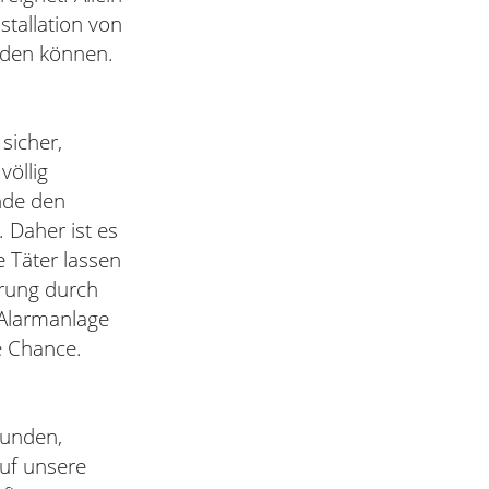
stallation von
erden können.
sicher,
öllig
nde den
. Daher ist es
e Täter lassen
hrung durch
 Alarmanlage
e Chance.
bunden,
uf unsere