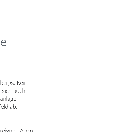
ie
bergs. Kein
n sich auch
manlage
feld ab.
ignet. Allein