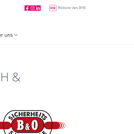
Website des BHE
r uns
bH &