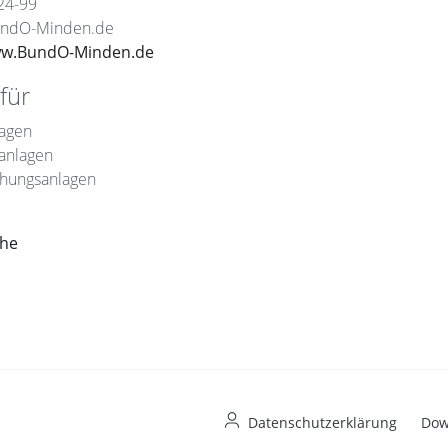
24-99
BundO-Minden.de
ww.BundO-Minden.de
für
agen
anlagen
hungsanlagen
che
Datenschutzerklärung
Dow