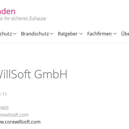
nden
ür Ihr sicheres Zuhause
chutz
Brandschutz
Ratgeber
Fachfirmen
Übe
illSoft GmbH
e 11
3960
rewillsoft.com
w.corewillsoft.com