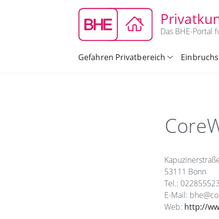
Privatku
Das BHE-Portal f
Gefahren Privatbereich
Einbruchs
CoreW
Kapuzinerstraß
53111 Bonn
Tel.: 02285552
E-Mail: bhe@co
Web:
http://ww