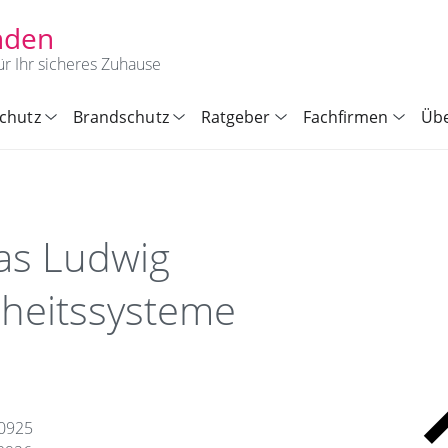
nden
ür Ihr sicheres Zuhause
chutz
Brandschutz
Ratgeber
Fachfirmen
Übe
s Ludwig
rheitssysteme
90925